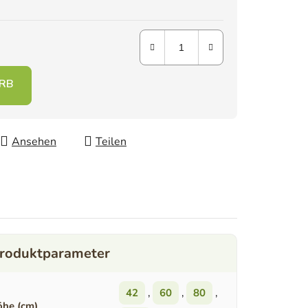
Ansehen
Teilen
42
,
60
,
80
,
he (cm)