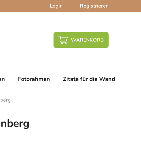
Login
Registrieren
WARENKORB
en
Fotorahmen
Zitate für die Wand
PVC-
nberg
enberg