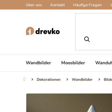
Zum
Über uns
Kontakt
Häufige Fragen
Inhalt
springen
Wandbilder
Moosbilder
Wanduh
Dekorationen
Wandbilder
Bild
Startseite