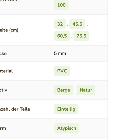
100
32
,
45,5
,
eite (cm)
60,5
,
75,5
cke
5 mm
terial
PVC
tiv
Berge
,
Natur
zahl der Teile
Einteilig
orm
Atypisch