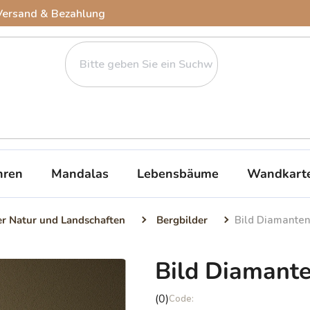
Versand & Bezahlung
ren
Mandalas
Lebensbäume
Wandkart
er Natur und Landschaften
Bergbilder
Bild Diamante
Bild Diamant
Die
(0)