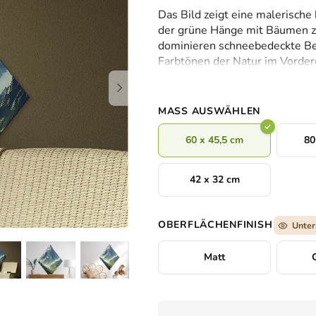
durchschnittliche
Das Bild zeigt eine malerische
Produktbewertung
der grüne Hänge mit Bäumen zu
ist
dominieren schneebedeckte Ber
0,0
Farbtönen der Natur im Vorde
von
verleiht dem Werk einen mode
5
Sternen.
MASS AUSWÄHLEN
60 x 45,5 cm
80
42 x 32 cm
OBERFLÄCHENFINISH
Unter
Matt