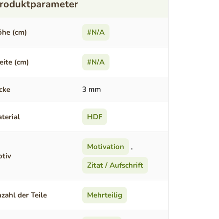
he (cm)
#N/A
eite (cm)
#N/A
cke
3 mm
terial
HDF
Motivation
,
tiv
Zitat / Aufschrift
zahl der Teile
Mehrteilig