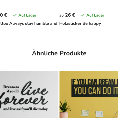
0 €
26 €
Auf Lager
Auf Lager
ab
too Always stay humble and
Holzsticker Be happy
Ähnliche Produkte