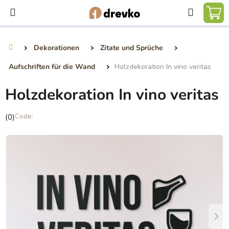
Zum
Suchen
Inhalt
WA
springen
Dekorationen
Zitate und Sprüche
Startseite
Aufschriften für die Wand
Holzdekoration In vino veritas
Holzdekoration In vino veritas
Die
(0)
durchschnittliche
Produktbewertung
ist
0,0
von
5
Sternen.