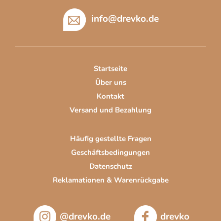
u
info
@
drevko.de
ß
z
e
i
Startseite
l
Über uns
e
Kontakt
Versand und Bezahlung
Häufig gestellte Fragen
Geschäftsbedingungen
Datenschutz
Reklamationen & Warenrückgabe
@drevko.de
drevko