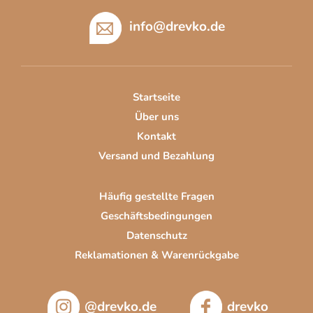
u
info
@
drevko.de
ß
z
e
i
Startseite
l
Über uns
e
Kontakt
Versand und Bezahlung
Häufig gestellte Fragen
Geschäftsbedingungen
Datenschutz
Reklamationen & Warenrückgabe
@drevko.de
drevko