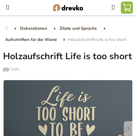
Zum
Suchen
Inhalt
WA
springen
Dekorationen
Zitate und Sprüche
Startseite
Aufschriften für die Wand
Holzaufschrift Life is too short
Holzaufschrift Life is too short
Die
(0)
durchschnittliche
Produktbewertung
ist
0,0
von
5
Sternen.