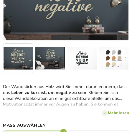
Der Wandsticker aus Holz wird Sie immer daran erinnern, dass
das
Leben zu kurz ist, um negativ zu sein
. Kleben Sie sich
diese Wanddekoration an eine gut sichtbare Stelle, um das
Motivationszitat immer vor Augen zu haben. Sie können es
perfekt an den Rest der Einrichtung anpassen, da wir es
in 3
Mehr lesen
Größen und 8
Holzvarianten
herstellen.
MASS AUSWÄHLEN