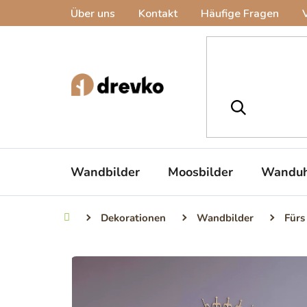
Zum
Über uns
Kontakt
Häufige Fragen
Inhalt
springen
Wandbilder
Moosbilder
Wanduh
Dekorationen
Wandbilder
Fürs
Startseite