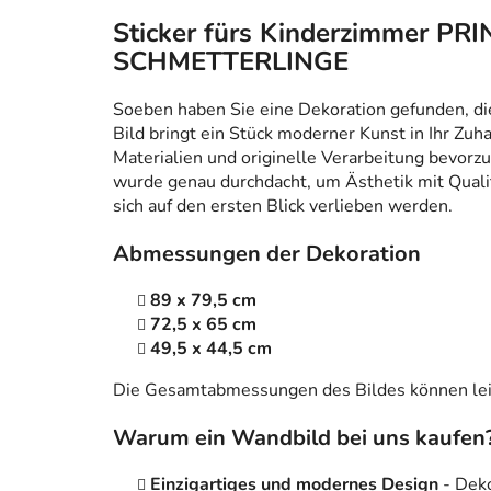
Sticker fürs Kinderzimmer P
SCHMETTERLINGE
Soeben haben Sie eine Dekoration gefunden, die n
Bild bringt ein Stück moderner Kunst in Ihr Zuh
Materialien und originelle Verarbeitung bevorzug
wurde genau durchdacht, um Ästhetik mit Qualitä
sich auf den ersten Blick verlieben werden.
Abmessungen der Dekoration
89 x 79,5 cm
72,5 x 65 cm
49,5 x 44,5 cm
Die Gesamtabmessungen des Bildes können leic
Warum ein Wandbild bei uns kaufen
Einzigartiges und modernes Design
- Dek