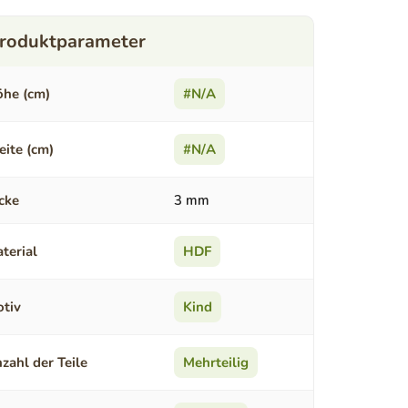
he (cm)
#N/A
eite (cm)
#N/A
cke
3 mm
terial
HDF
tiv
Kind
zahl der Teile
Mehrteilig