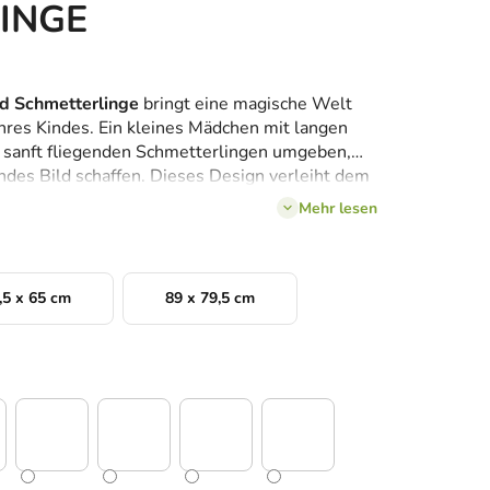
INGE
nd Schmetterlinge
bringt eine magische Welt
Ihres Kindes. Ein kleines Mädchen mit langen
n sanft fliegenden Schmetterlingen umgeben,
endes Bild schaffen. Dieses Design verleiht dem
spirierenden Touch und regt die Fantasie des
Mehr lesen
,5 x 65 cm
89 x 79,5 cm