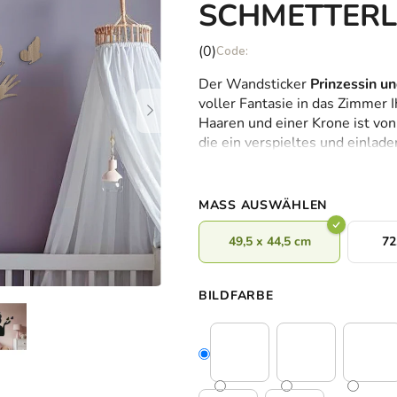
SCHMETTERL
Die
(0)
durchschnittliche
Der Wandsticker
Prinzessin u
Produktbewertung
voller Fantasie in das Zimmer 
ist
Haaren und einer Krone ist vo
0,0
die ein verspieltes und einlad
von
Zimmer einen fröhlichen und in
5
Kindes an.
Sternen.
MASS AUSWÄHLEN
49,5 x 44,5 cm
72
BILDFARBE