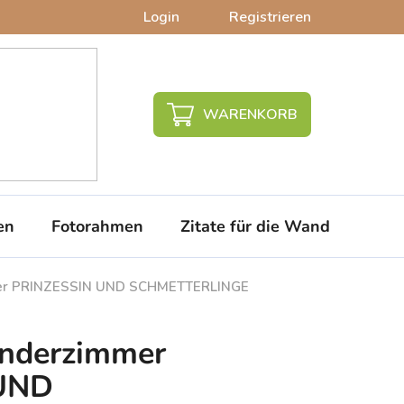
Login
Registrieren
WARENKORB
en
Fotorahmen
Zitate für die Wand
PVC-
mmer PRINZESSIN UND SCHMETTERLINGE
Kinderzimmer
UND