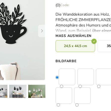
Die
(0)
durchschnittliche
Die Wanddekoration aus Holz, n
Produktbewertung
FRÖHLICHE ZIMMERPFLANZEN sc
ist
Atmosphäre des Humors und der
0,0
Wand, zum Beispiel
über einem
von
MASS AUSWÄHLEN
5
Sternen.
24,5 x 44,5 cm
35
BILDFARBE