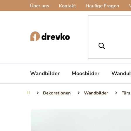
Zum
Über uns
Kontakt
Häufige Fragen
Inhalt
springen
Wandbilder
Moosbilder
Wanduh
Dekorationen
Wandbilder
Fürs
Startseite