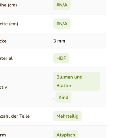
he (cm)
#N/A
eite (cm)
#N/A
cke
3 mm
terial
HDF
Blumen und
Blätter
tiv
,
Kind
zahl der Teile
Mehrteilig
orm
Atypisch