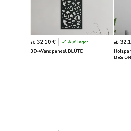
32,10 €
32,1
Auf Lager
ab
ab
3D-Wandpaneel BLÜTE
Holzpan
DES OR