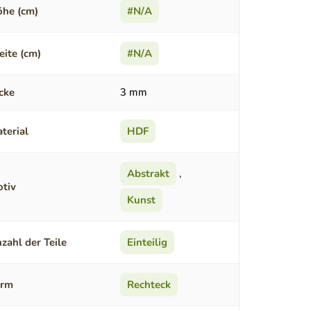
he (cm)
#N/A
eite (cm)
#N/A
cke
3 mm
terial
HDF
Abstrakt
,
tiv
Kunst
zahl der Teile
Einteilig
orm
Rechteck