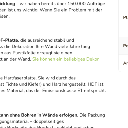
icklung –
wir haben bereits über 150.000 Aufträge
den ist uns wichtig. Wenn Sie ein Problem mit der
ösen.
Pl
F-Platte
, die ausreichend stabil und
Pe
ss die Dekoration Ihre Wand viele Jahre lang
 aus Plastikfolie erzeugt sie einen
kt an der Wand.
Sie können ein beliebiges Dekor
Ar
ne Hartfaserplatte. Sie wird durch das
 Fichte und Kiefer) und Harz hergestellt. HDF ist
es Material, das der Emissionsklasse E1 entspricht.
kann ohne Bohren in Wände erfolgen
. Die Packung
gungsmaterial – doppelseitiges
 die Rückseite des Produkts geklebt und schon