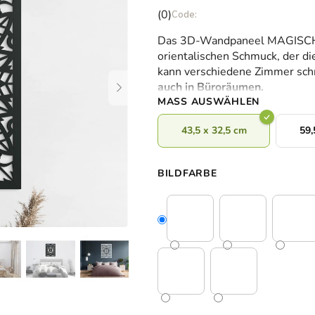
Die
(0)
durchschnittliche
Das 3D-Wandpaneel MAGISCHE
Produktbewertung
orientalischen Schmuck, der d
ist
kann verschiedene Zimmer sc
0,0
auch in Büroräumen
.
von
MASS AUSWÄHLEN
5
Sternen.
43,5 x 32,5 cm
59,
BILDFARBE