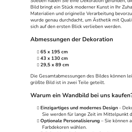
Soeben haben Sie eine Dekoration gefunden, die n
Bild bringt ein Stück moderner Kunst in Ihr Zuh
Materialien und originelle Verarbeitung bevorzug
wurde genau durchdacht, um Ästhetik mit Qualitä
sich auf den ersten Blick verlieben werden.
Abmessungen der Dekoration
65 x 195 cm
43 x 130 cm
29,5 x 89 cm
Die Gesamtabmessungen des Bildes können leic
größte Bild ist in zwei Teile geteilt.
Warum ein Wandbild bei uns kaufen
Einzigartiges und modernes Design
- Dek
Sie werden für lange Zeit im Mittelpunkt
Optionale Personalisierung
– Sie können 
Farbdekoren wählen.