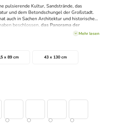
ne pulsierende Kultur, Sandstrände, das
atur und dem Betondschungel der Großstadt.
 hat auch in Sachen Architektur und historische
 haben beschlossen,
das Panorama der
te Christusstatue in einem Rahmen zu
Mehr lesen
Rio de Janeiro
in 3 Größen
und
8
n.
,5 x 89 cm
43 x 130 cm