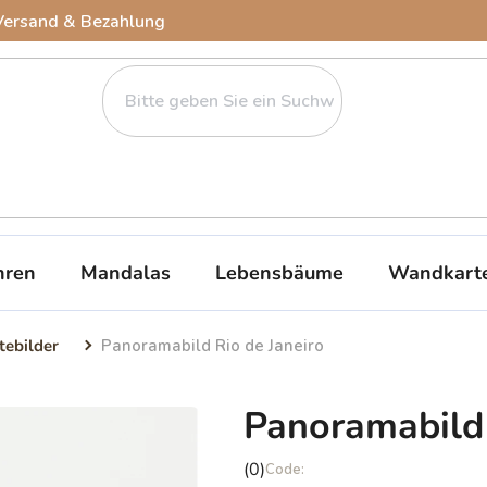
Versand & Bezahlung
ren
Mandalas
Lebensbäume
Wandkart
tebilder
Panoramabild Rio de Janeiro
Panoramabild 
Die
(0)