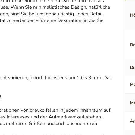
icht nur einfach eine leere Stelle füllt. Dieses
ause. Wenn Sie minimalistisches Design, natürliche
en, sind Sie bei uns genau richtig. Jedes Detail
Hö
t zu verbinden – für eine Dekoration, in die Sie
Br
Di
ht variieren, jedoch höchstens um 1 bis 3 mm. Das
Ma
?
Mo
orationen von drevko fallen in jedem Innenraum auf.
 des Interesses und der Aufmerksamkeit stehen.
An
aus mehreren Größen und auch aus mehreren