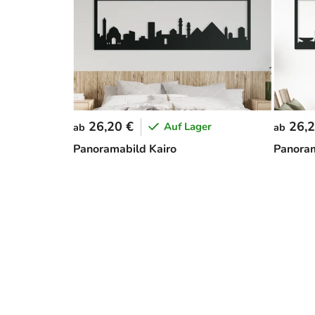
26,20 €
26,2
Auf Lager
ab
ab
Panoramabild Kairo
Panora