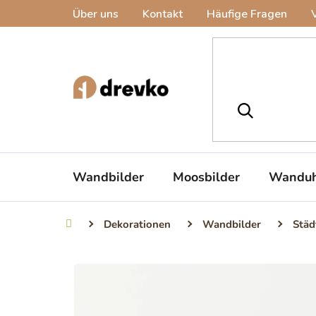
Zum
Über uns
Kontakt
Häufige Fragen
Inhalt
springen
Wandbilder
Moosbilder
Wanduh
Dekorationen
Wandbilder
Städ
Startseite