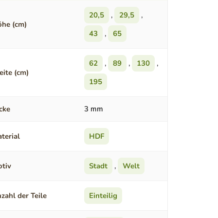
20,5
,
29,5
,
he (cm)
43
,
65
62
,
89
,
130
,
eite (cm)
195
cke
3 mm
terial
HDF
tiv
Stadt
,
Welt
zahl der Teile
Einteilig