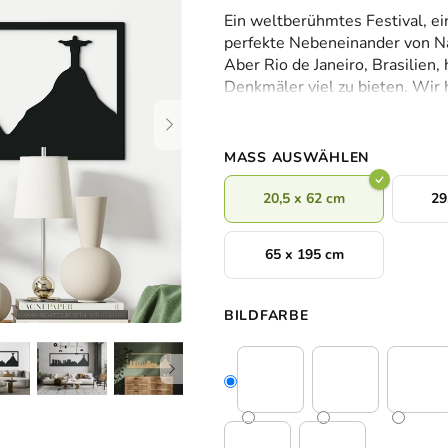
durchschnittliche
Ein weltberühmtes Festival, ei
Produktbewertung
perfekte Nebeneinander von N
ist
Aber Rio de Janeiro, Brasilien,
0,0
Denkmäler viel zu bieten. Wir
von
Metropole
und die weltberühm
5
vereinen und ein Holzbild von 
Sternen.
Holzschattierungen
zu schaffe
MASS AUSWÄHLEN
20,5 x 62 cm
29
65 x 195 cm
BILDFARBE