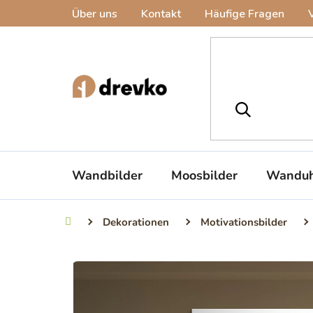
Zum
Über uns
Kontakt
Häufige Fragen
Inhalt
springen
Wandbilder
Moosbilder
Wanduh
Dekorationen
Motivationsbilder
Startseite