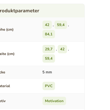
42
,
59,4
,
he (cm)
84,1
29,7
,
42
,
eite (cm)
59,4
cke
5 mm
terial
PVC
tiv
Motivation