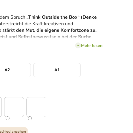
t dem Spruch
„Think Outside the Box“ (Denke
terstreicht die Kraft kreativen und
 stärkt
den Mut, die eigene Komfortzone zu
eist und Selbstbewusstsein bei der Suche
nimalistische Schwarz-Weiß-Typografie wirkt
Mehr lesen
rucksstark und zieht sofort die Aufmerksamkeit
Drucks
überzeugen scharfe Linien und eine
ch das Wandbild ideal für Büros, Arbeitszimmer
t, in denen Fokus und Inspiration gefördert
A2
A1
schied ansehen