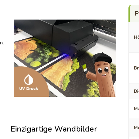
-
Hö
n.
Br
Di
Ma
Einzigartige Wandbilder
Mo