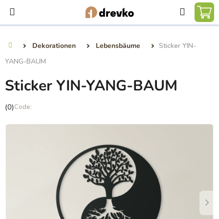
Zum
Suchen
Inhalt
WA
springen
Dekorationen
Lebensbäume
Sticker YIN-
Startseite
YANG-BAUM
Sticker YIN-YANG-BAUM
Die
(0)
durchschnittliche
Produktbewertung
ist
0,0
von
5
Sternen.