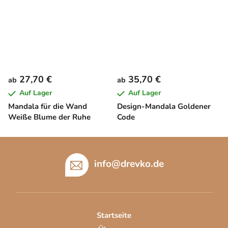
27,70 €
35,70 €
ab
ab
Auf Lager
Auf Lager
Mandala für die Wand
Design-Mandala Goldener
Weiße Blume der Ruhe
Code
F
u
info
@
drevko.de
ß
z
e
i
Startseite
l