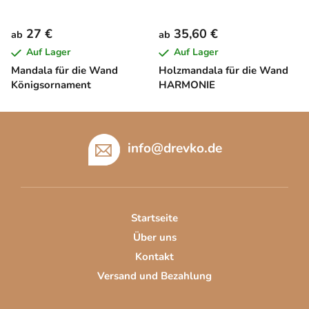
27 €
35,60 €
ab
ab
Auf Lager
Auf Lager
Mandala für die Wand
Holzmandala für die Wand
Königsornament
HARMONIE
F
u
info
@
drevko.de
ß
z
e
i
Startseite
l
Über uns
e
Kontakt
Versand und Bezahlung