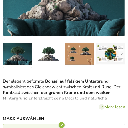
Der elegant geformte
Bonsai auf felsigem Untergrund
symbolisiert das Gleichgewicht zwischen Kraft und Ruhe. Der
Kontrast zwischen der grünen Krone und dem weißen
Hintergrund
unterstreicht seine Details und natürliche
Schönheit. Dieses Werk wirkt
rein, ausgeglichen und
Mehr lesen
meditativ
und eignet sich ideal, um ein angenehmes Ambiente
zu schaffen.
MASS AUSWÄHLEN