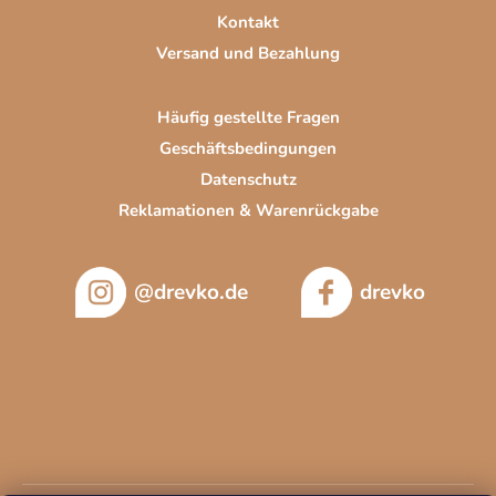
e
r
Kontakt
L
Versand und Bezahlung
i
s
t
Häufig gestellte Fragen
e
Geschäftsbedingungen
Datenschutz
Reklamationen & Warenrückgabe
@drevko.de
drevko