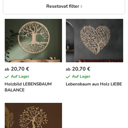
L
i
s
t
e
d
e
20,70 €
20,70 €
ab
ab
r
Auf Lager
Auf Lager
P
Holzbild LEBENSBAUM
Lebensbaum aus Holz LIEBE
r
BALANCE
o
d
u
k
t