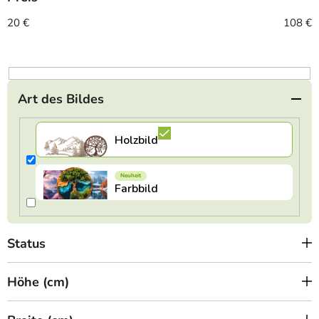
s
o
20
€
108
€
r
t
i
e
Art des Bildes
r
u
n
g
Status
Höhe (cm)