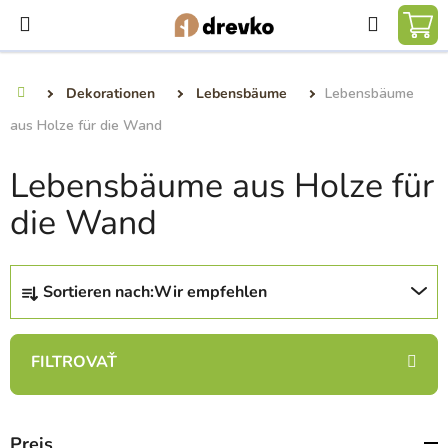
Zum
Suchen
Inhalt
WA
springen
Dekorationen
Lebensbäume
Lebensbäume
Startseite
aus Holze für die Wand
Lebensbäume aus Holze für
die Wand
P
Sortieren nach:
Wir empfehlen
r
o
d
u
k
t
Preis