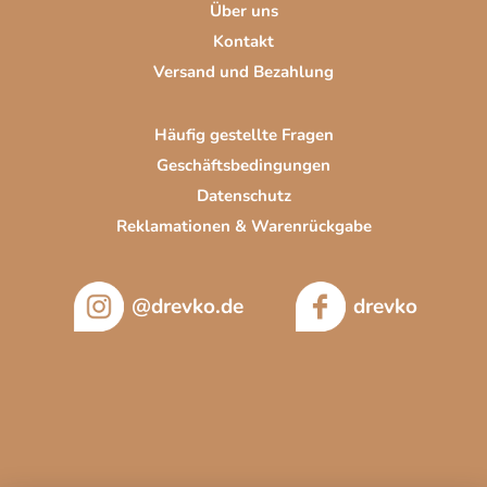
e
Über uns
e
r
Kontakt
L
Versand und Bezahlung
i
s
t
Häufig gestellte Fragen
e
Geschäftsbedingungen
Datenschutz
Reklamationen & Warenrückgabe
@drevko.de
drevko