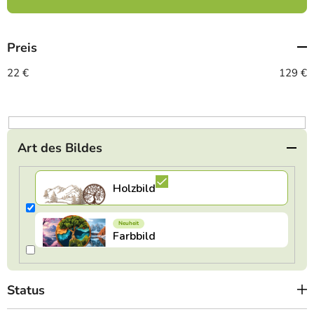
u
k
t
Preis
s
o
22
€
129
€
r
t
i
e
Art des Bildes
r
u
n
g
Status