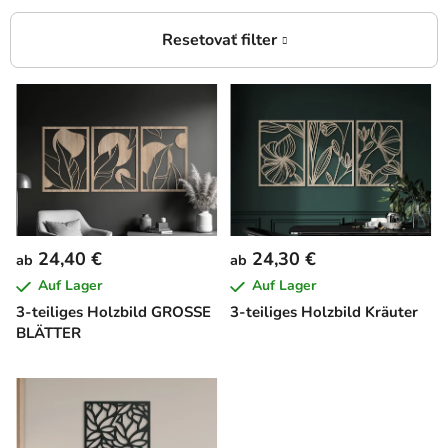
L
i
s
t
e
d
e
24,40 €
24,30 €
ab
ab
r
Auf Lager
Auf Lager
P
3-teiliges Holzbild GROSSE
3-teiliges Holzbild Kräuter
r
BLÄTTER
o
d
u
k