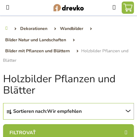
Zum
Suchen
Inhalt
WA
springen
Dekorationen
Wandbilder
Startseite
Bilder Natur und Landschaften
Bilder mit Pflanzen und Blättern
Holzbilder Pflanzen und
Blätter
Holzbilder Pflanzen und
Blätter
P
Sortieren nach:
Wir empfehlen
r
o
d