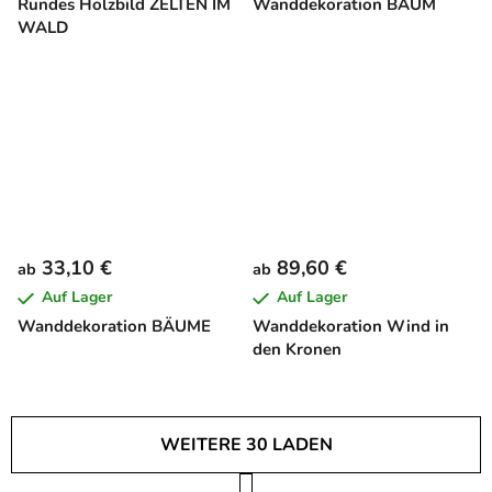
Rundes Holzbild ZELTEN IM
Wanddekoration BAUM
WALD
33,10 €
89,60 €
ab
ab
Auf Lager
Auf Lager
Wanddekoration BÄUME
Wanddekoration Wind in
den Kronen
WEITERE 30 LADEN
P