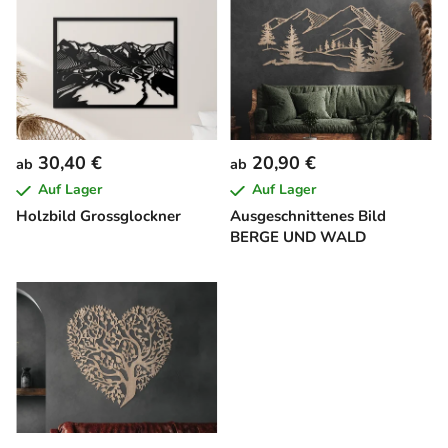
i
s
t
e
d
e
30,40 €
20,90 €
ab
ab
r
Auf Lager
Auf Lager
P
Holzbild Grossglockner
Ausgeschnittenes Bild
r
BERGE UND WALD
o
d
u
k
t
e