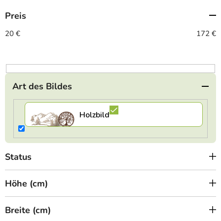
t
Preis
s
o
20
€
172
€
r
t
i
e
Art des Bildes
r
u
n
g
Status
Höhe (cm)
Breite (cm)