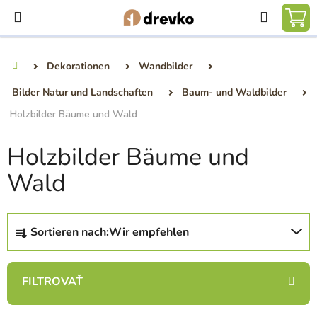
Zum
Suchen
Inhalt
WA
springen
Dekorationen
Wandbilder
Startseite
Bilder Natur und Landschaften
Baum- und Waldbilder
Holzbilder Bäume und Wald
Holzbilder Bäume und
Wald
P
Sortieren nach:
Wir empfehlen
r
o
d
u
k