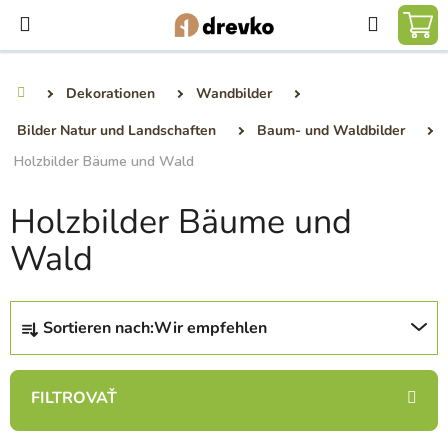
Zum
Suchen
Inhalt
WA
springen
Dekorationen
Wandbilder
Startseite
Bilder Natur und Landschaften
Baum- und Waldbilder
Holzbilder Bäume und Wald
Holzbilder Bäume und
Wald
P
Sortieren nach:
Wir empfehlen
r
o
d
u
k