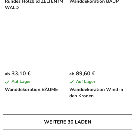
Rundes Holzbild ZELTEN IM
Wanddekoration BAUM
WALD
33,10 €
89,60 €
ab
ab
Auf Lager
Auf Lager
Wanddekoration BÄUME
Wanddekoration Wind in
den Kronen
WEITERE 30 LADEN
P