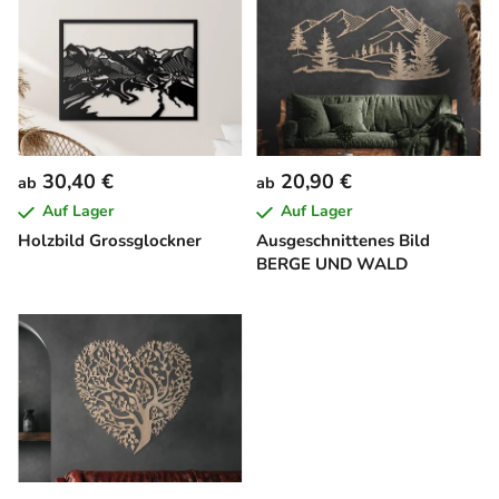
i
s
t
e
d
e
30,40 €
20,90 €
ab
ab
r
Auf Lager
Auf Lager
P
Holzbild Grossglockner
Ausgeschnittenes Bild
r
BERGE UND WALD
o
d
u
k
t
e