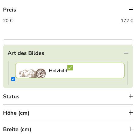
t
Preis
s
o
20
€
172
€
r
t
i
e
Art des Bildes
r
u
n
g
Status
Höhe (cm)
Breite (cm)