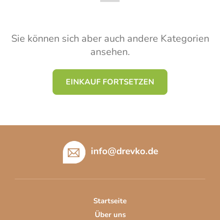
Sie können sich aber auch andere Kategorien
ansehen.
EINKAUF FORTSETZEN
F
u
info
@
drevko.de
ß
z
e
i
Startseite
l
Über uns