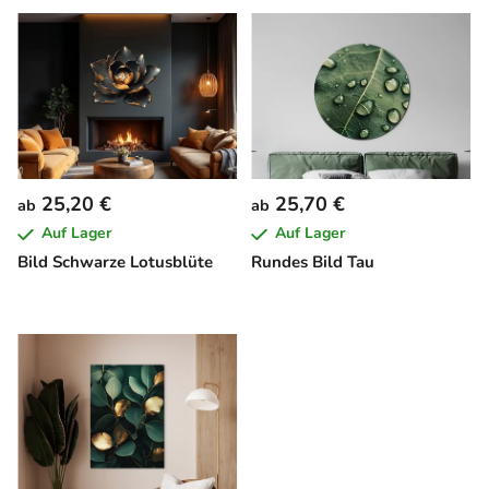
L
i
s
t
e
d
e
25,20 €
25,70 €
ab
ab
r
Auf Lager
Auf Lager
P
Bild Schwarze Lotusblüte
Rundes Bild Tau
r
o
d
u
k
t
e