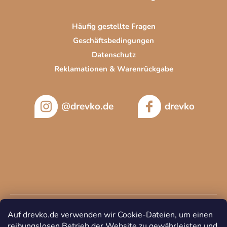
i
s
t
Häufig gestellte Fragen
e
Geschäftsbedingungen
Datenschutz
Reklamationen & Warenrückgabe
@drevko.de
drevko
Auf drevko.de verwenden wir Cookie-Dateien, um einen
reibungslosen Betrieb der Website zu gewährleisten und