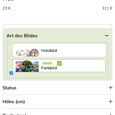
s
o
23
€
311
€
r
t
i
e
Art des Bildes
r
u
n
g
Status
Höhe (cm)