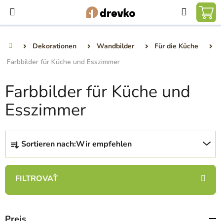
Zum
Suchen
Inhalt
WA
springen
Dekorationen
Wandbilder
Für die Küche
Startseite
Farbbilder für Küche und Esszimmer
Farbbilder für Küche und
Esszimmer
P
Sortieren nach:
Wir empfehlen
r
o
d
u
k
t
Preis