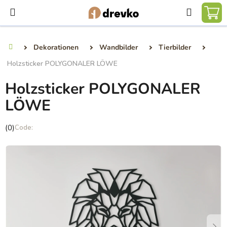
Zum
Suchen
Inhalt
WA
springen
Dekorationen
Wandbilder
Tierbilder
Startseite
Holzsticker POLYGONALER LÖWE
Holzsticker POLYGONALER
LÖWE
Die
(0)
durchschnittliche
Produktbewertung
ist
0,0
von
5
Sternen.