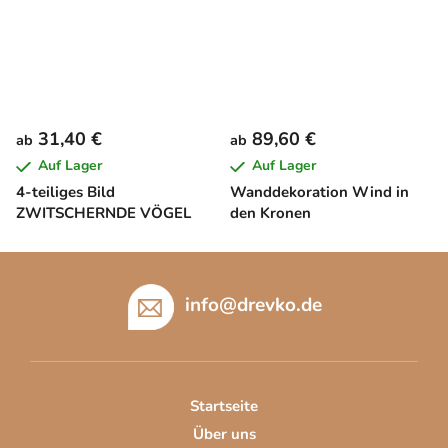
31,40 €
89,60 €
ab
ab
Auf Lager
Auf Lager
4-teiliges Bild
Wanddekoration Wind in
ZWITSCHERNDE VÖGEL
den Kronen
F
u
info
@
drevko.de
ß
z
e
i
Startseite
l
Über uns
e