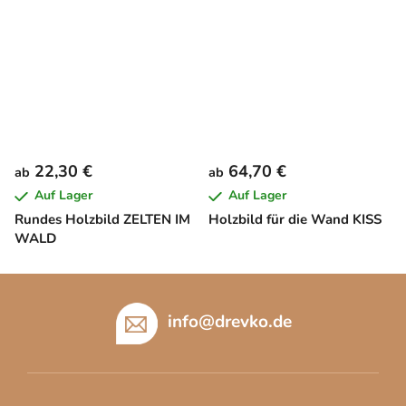
22,30 €
64,70 €
ab
ab
Auf Lager
Auf Lager
Rundes Holzbild ZELTEN IM
Holzbild für die Wand KISS
WALD
F
u
info
@
drevko.de
ß
z
e
i