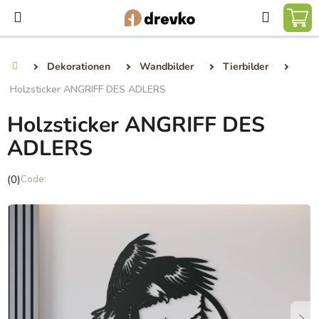
Zum
Suchen
Inhalt
WA
springen
Dekorationen
Wandbilder
Tierbilder
Startseite
Holzsticker ANGRIFF DES ADLERS
Holzsticker ANGRIFF DES
ADLERS
Die
(0)
durchschnittliche
Produktbewertung
ist
0,0
von
5
Sternen.