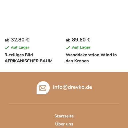
32,80 €
89,60 €
ab
ab
Auf Lager
Auf Lager
3-teiliges Bild
Wanddekoration Wind in
AFRIKANISCHER BAUM
den Kronen
F
u
info
@
drevko.de
ß
z
e
i
Startseite
l
Über uns
e