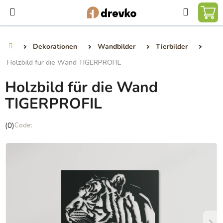
Zum
Suchen
Inhalt
WA
springen
Dekorationen
Wandbilder
Tierbilder
Startseite
Holzbild für die Wand TIGERPROFIL
Holzbild für die Wand
TIGERPROFIL
Die
(0)
durchschnittliche
Produktbewertung
ist
0,0
von
5
Sternen.