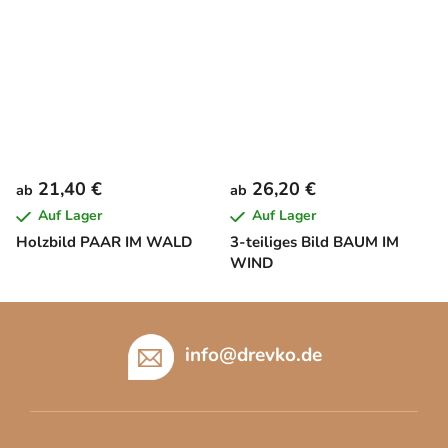
21,40 €
26,20 €
ab
ab
Auf Lager
Auf Lager
Holzbild PAAR IM WALD
3-teiliges Bild BAUM IM
WIND
F
u
info
@
drevko.de
ß
z
e
i