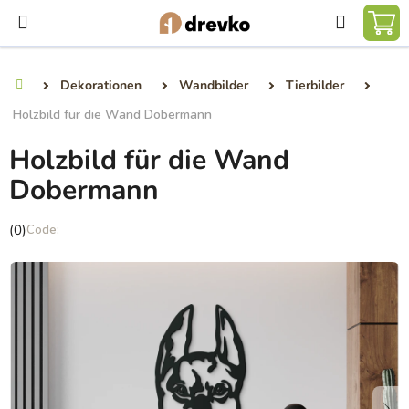
Zum
Suchen
Inhalt
WA
springen
Dekorationen
Wandbilder
Tierbilder
Startseite
Holzbild für die Wand Dobermann
Holzbild für die Wand
Dobermann
Die
(0)
durchschnittliche
Produktbewertung
ist
0,0
von
5
Sternen.