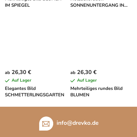
IM SPIEGEL
SONNENUNTERGANG IN
EINEM BLATT
26,30 €
26,30 €
ab
ab
Auf Lager
Auf Lager
Elegantes Bild
Mehrteiliges rundes Bild
SCHMETTERLINGSGARTEN
BLUMEN
F
u
info
@
drevko.de
ß
z