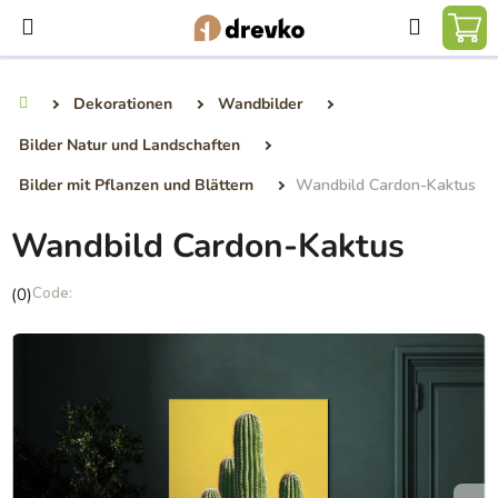
Zum
Suchen
Inhalt
WA
springen
Dekorationen
Wandbilder
Startseite
Bilder Natur und Landschaften
Bilder mit Pflanzen und Blättern
Wandbild Cardon-Kaktus
Wandbild Cardon-Kaktus
Die
(0)
durchschnittliche
Produktbewertung
ist
0,0
von
5
Sternen.