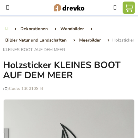
Zum
Suchen
Inhalt
WA
springen
Dekorationen
Wandbilder
Startseite
Bilder Natur und Landschaften
Meerbilder
Holzsticker
KLEINES BOOT AUF DEM MEER
Holzsticker KLEINES BOOT
AUF DEM MEER
Die
(0)
130010S-B
durchschnittliche
Produktbewertung
ist
0,0
von
5
Sternen.