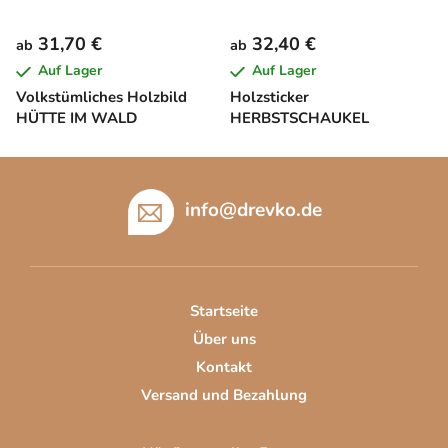
31,70 €
32,40 €
ab
ab
Auf Lager
Auf Lager
Volkstümliches Holzbild
Holzsticker
HÜTTE IM WALD
HERBSTSCHAUKEL
F
u
info
@
drevko.de
ß
z
e
i
Startseite
l
Über uns
e
Kontakt
Versand und Bezahlung