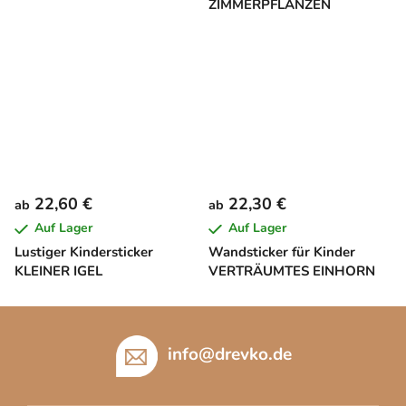
ZIMMERPFLANZEN
22,60 €
22,30 €
ab
ab
Auf Lager
Auf Lager
Lustiger Kindersticker
Wandsticker für Kinder
KLEINER IGEL
VERTRÄUMTES EINHORN
F
u
info
@
drevko.de
ß
z