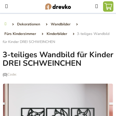
Zum
Suchen
Inhalt
WA
springen
Dekorationen
Wandbilder
Startseite
Fürs Kinderzimmer
Kinderbilder
3-teiliges Wandbild
für Kinder DREI SCHWEINCHEN
3-teiliges Wandbild für Kinder
DREI SCHWEINCHEN
Die
(0)
durchschnittliche
Produktbewertung
ist
0,0
von
5
Sternen.