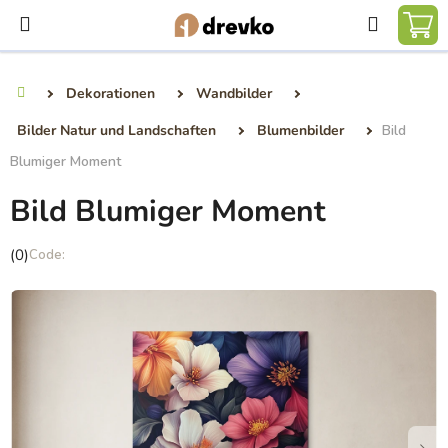
Zum
Suchen
Inhalt
WA
springen
Dekorationen
Wandbilder
Startseite
Bilder Natur und Landschaften
Blumenbilder
Bild
Blumiger Moment
Bild Blumiger Moment
Die
(0)
durchschnittliche
Produktbewertung
ist
0,0
von
5
Sternen.