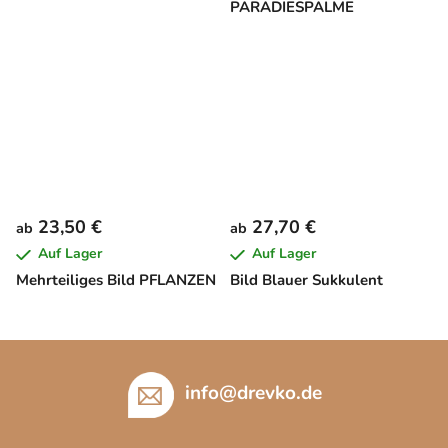
PARADIESPALME
23,50 €
27,70 €
ab
ab
Auf Lager
Auf Lager
Mehrteiliges Bild PFLANZEN
Bild Blauer Sukkulent
F
u
info
@
drevko.de
ß
z