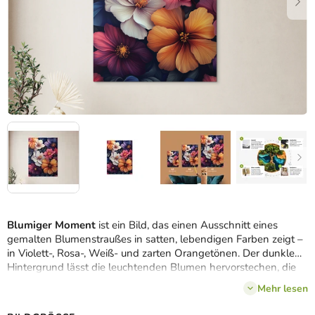
Blumiger Moment
ist ein Bild, das einen Ausschnitt eines
gemalten Blumenstraußes in satten, lebendigen Farben zeigt –
in Violett-, Rosa-, Weiß- und zarten Orangetönen. Der dunkle
Hintergrund lässt die leuchtenden Blumen hervorstechen, die
wie ein eingefangener Moment voller Leben und Farben
Mehr lesen
wirken. Ideal für Räume, die belebt werden sollen – zum
Beispiel für das Wohnzimmer, den Flur oder das kreative