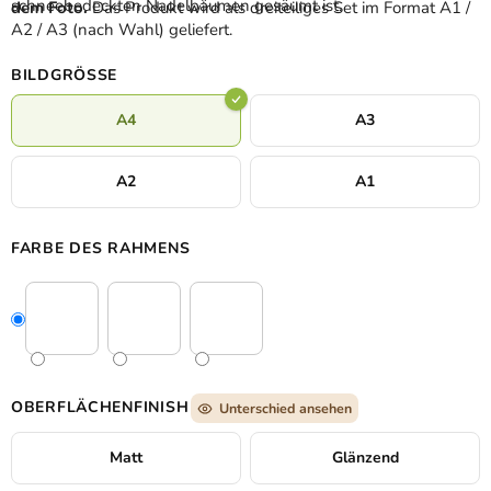
schneebedeckten Nadelbäumen gesäumt ist.
dem Foto.
Das Produkt wird als dreiteiliges Set im Format A1 /
A2 / A3 (nach Wahl) geliefert.
BILDGRÖSSE
A4
A3
A2
A1
FARBE DES RAHMENS
OBERFLÄCHENFINISH
Unterschied ansehen
Matt
Glänzend