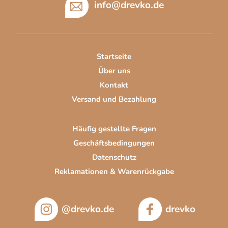
info
@
drevko.de
ß
z
e
i
Startseite
l
Über uns
e
Kontakt
Versand und Bezahlung
Häufig gestellte Fragen
Geschäftsbedingungen
Datenschutz
Reklamationen & Warenrückgabe
@drevko.de
drevko