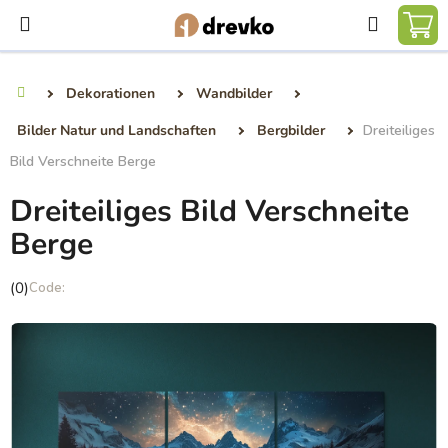
Zum
Suchen
Inhalt
WA
springen
Dekorationen
Wandbilder
Startseite
Bilder Natur und Landschaften
Bergbilder
Dreiteiliges
Bild Verschneite Berge
Dreiteiliges Bild Verschneite
Berge
Die
(0)
durchschnittliche
Produktbewertung
ist
0,0
von
5
Sternen.