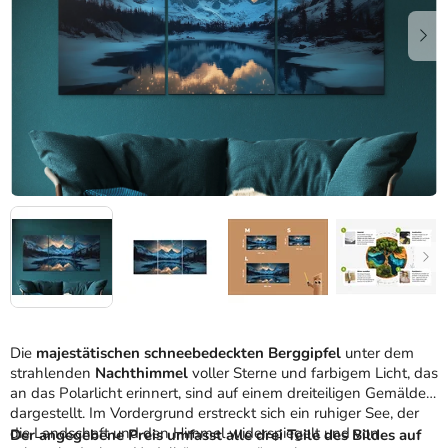
Die
majestätischen schneebedeckten Berggipfel
unter dem
strahlenden
Nachthimmel
voller Sterne und farbigem Licht, das
an das Polarlicht erinnert, sind auf einem dreiteiligen Gemälde
dargestellt. Im Vordergrund erstreckt sich ein ruhiger See, der
die Landschaft und den Himmel widerspiegelt und von
Der angegebene Preis umfasst alle drei Teile des Bildes auf