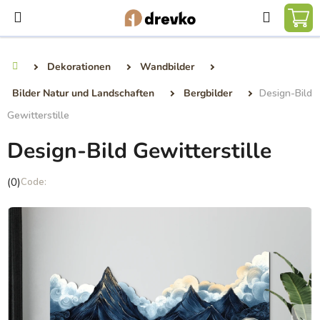
Zum
Suchen
Inhalt
WA
springen
Dekorationen
Wandbilder
Startseite
Bilder Natur und Landschaften
Bergbilder
Design-Bild
Gewitterstille
Design-Bild Gewitterstille
Die
(0)
durchschnittliche
Produktbewertung
ist
0,0
von
5
Sternen.