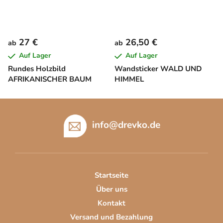
27 €
26,50 €
ab
ab
Auf Lager
Auf Lager
Rundes Holzbild
Wandsticker WALD UND
AFRIKANISCHER BAUM
HIMMEL
F
u
info
@
drevko.de
ß
z
e
i
Startseite
l
Über uns
e
Kontakt
Versand und Bezahlung