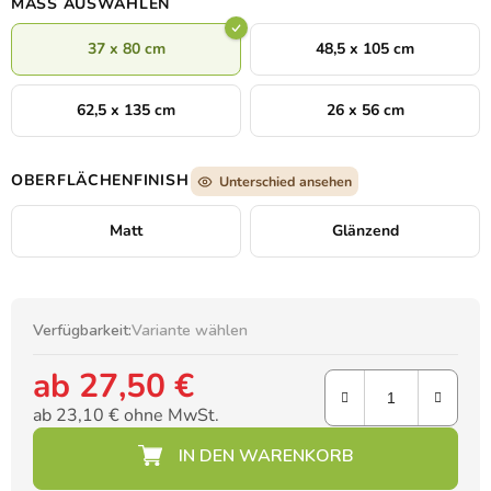
MASS AUSWÄHLEN
Eindruck. Die dunkelblaue und graue Farbpalette wird durch
einen sanften Schimmer gelb-orangefarbenen Lichts auf den
37 x 80 cm
48,5 x 105 cm
Gipfeln belebt – als Zeichen der Hoffnung inmitten des
aufziehenden Sturms.
62,5 x 135 cm
26 x 56 cm
OBERFLÄCHENFINISH
Unterschied ansehen
Matt
Glänzend
Verfügbarkeit:
Variante wählen
ab
27,50 €
ab
23,10 €
ohne MwSt.
Verkaufspreis: