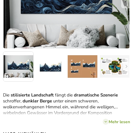
Die
stilisierte Landschaft
fängt die
dramatische Szenerie
schroffer,
dunkler Berge
unter einem schweren,
wolkenverhangenen Himmel ein, während die welligen,
wirbelnden Gewässer im Vordergrund der Komposition
Bewegung und Energie verleihen. Die weichen, abgerundeten
Mehr lesen
Formen der Wolken stehen im Kontrast zu den scharfen Linien
der Berge und erzeugen so einen traumhaften, künstlerischen