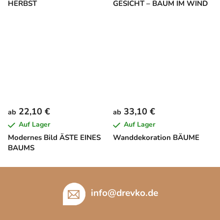
HERBST
GESICHT – BAUM IM WIND
22,10 €
33,10 €
ab
ab
Auf Lager
Auf Lager
Modernes Bild ÄSTE EINES
Wanddekoration BÄUME
BAUMS
F
u
info
@
drevko.de
ß
z