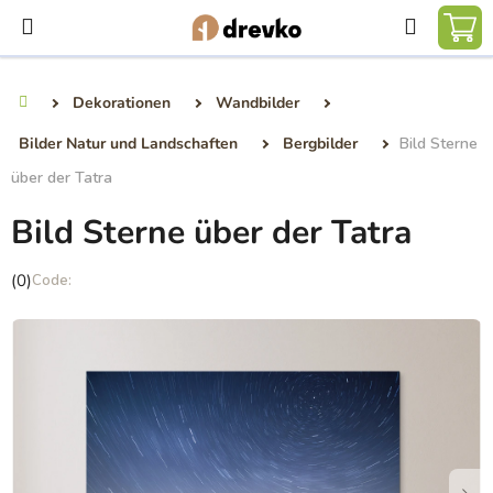
Zum
Suchen
Inhalt
WA
springen
Dekorationen
Wandbilder
Startseite
Bilder Natur und Landschaften
Bergbilder
Bild Sterne
über der Tatra
Bild Sterne über der Tatra
Die
(0)
durchschnittliche
Produktbewertung
ist
0,0
von
5
Sternen.