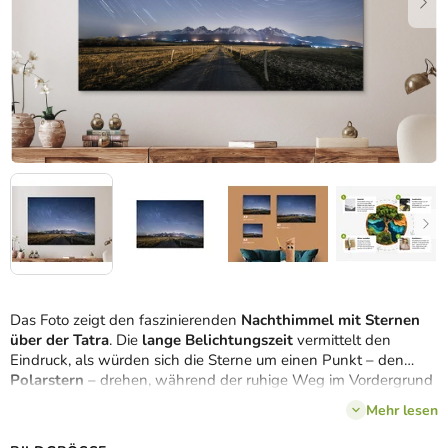
Das Foto zeigt den faszinierenden
Nachthimmel mit Sternen
über der Tatra
. Die
lange Belichtungszeit
vermittelt den
Eindruck, als würden sich die Sterne um einen Punkt – den
Polarstern
– drehen, während der ruhige Weg im Vordergrund
zu den Gipfeln führt. Der Kontrast zwischen dem leuchtenden
Mehr lesen
Himmel und der dunklen Silhouette der Berge unterstreicht die
stille Erhabenheit der nächtlichen Natur
.