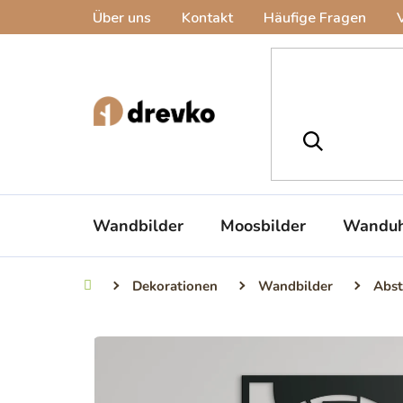
Zum
Über uns
Kontakt
Häufige Fragen
Inhalt
springen
Wandbilder
Moosbilder
Wanduh
Dekorationen
Wandbilder
Abst
Startseite