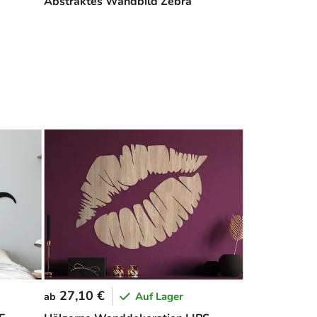
Abstraktes Wandbild Zebra
27,10 €
Auf Lager
ab