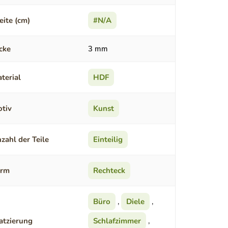
eite (cm)
#N/A
cke
3 mm
terial
HDF
tiv
Kunst
zahl der Teile
Einteilig
orm
Rechteck
Büro
,
Diele
,
atzierung
Schlafzimmer
,