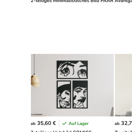
2-teiliges minimalistisches Bild PAAR
Avantga
35,60 €
32,7
Auf Lager
ab
ab