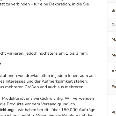
t zu verbinden – für eine Dekoration, in die Sie
Br
Di
Ma
ht variieren, jedoch höchstens um 1 bis 3 mm.
Mo
?
An
orationen von drevko fallen in jedem Innenraum auf.
 des Interesses und der Aufmerksamkeit stehen.
aus mehreren Größen und auch aus mehreren
F
r Produkte ist uns wirklich wichtig. Wir verwenden
 die Produkte vor dem Versand gründlich.
icklung –
wir haben bereits über 150.000 Aufträge
Pl
den ist uns wichtig. Wenn Sie ein Problem mit der