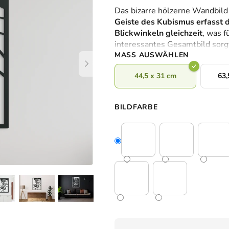
durchschnittliche
Das bizarre hölzerne Wandbild 
Produktbewertung
Geiste des Kubismus erfasst 
ist
Blickwinkeln gleichzeit
, was f
0,0
interessantes Gesamtbild sorg
von
MASS AUSWÄHLEN
5
Sternen.
44,5 x 31 cm
63,
BILDFARBE