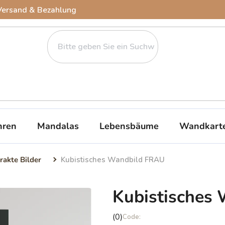
Versand & Bezahlung
ren
Mandalas
Lebensbäume
Wandkart
rakte Bilder
Kubistisches Wandbild FRAU
Kubistisches
Die
(0)