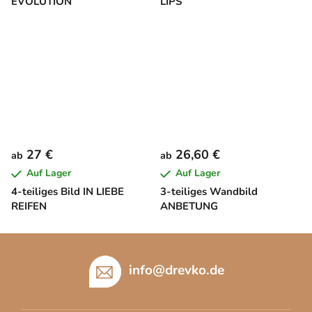
EVOLUTION
LIPS
27 €
26,60 €
ab
ab
Auf Lager
Auf Lager
4-teiliges Bild IN LIEBE
3-teiliges Wandbild
REIFEN
ANBETUNG
F
u
info
@
drevko.de
ß
z