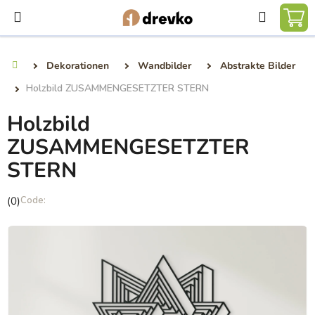
Zum
Suchen
Inhalt
WA
springen
Dekorationen
Wandbilder
Abstrakte Bilder
Startseite
Holzbild ZUSAMMENGESETZTER STERN
Holzbild
ZUSAMMENGESETZTER
STERN
Die
(0)
durchschnittliche
Produktbewertung
ist
0,0
von
5
Sternen.