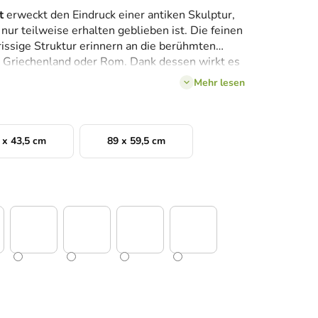
t
erweckt den Eindruck einer antiken Skulptur,
 nur teilweise erhalten geblieben ist. Die feinen
rissige Struktur erinnern an die berühmten
 Griechenland oder Rom. Dank dessen wirkt es
eine ungewöhnliche historische Atmosphäre.
Mehr lesen
 x 43,5 cm
89 x 59,5 cm