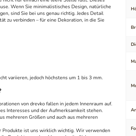
icht nur einfach eine leere Stelle füllt. Dieses
ause. Wenn Sie minimalistisches Design, natürliche
Hö
en, sind Sie bei uns genau richtig. Jedes Detail
t zu verbinden – für eine Dekoration, in die Sie
Br
Di
Ma
ht variieren, jedoch höchstens um 1 bis 3 mm.
Mo
?
orationen von drevko fallen in jedem Innenraum auf.
An
 des Interesses und der Aufmerksamkeit stehen.
aus mehreren Größen und auch aus mehreren
F
r Produkte ist uns wirklich wichtig. Wir verwenden