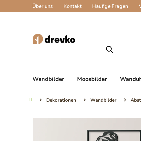
Zum
Über uns
Kontakt
Häufige Fragen
Inhalt
springen
Wandbilder
Moosbilder
Wanduh
Dekorationen
Wandbilder
Abst
Startseite