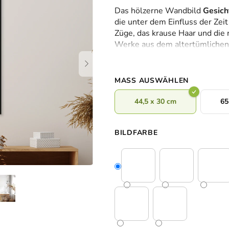
durchschnittliche
Das hölzerne Wandbild
Gesich
Produktbewertung
die unter dem Einfluss der Zeit
ist
Züge, das krause Haar und die 
0,0
Werke aus dem altertümlichen
von
nobel und verleiht dem Raum 
5
Sternen.
MASS AUSWÄHLEN
44,5 x 30 cm
65
BILDFARBE