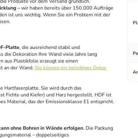
 die Produkte vor dem Versand gründlich.
icklung –
wir haben bereits über 150.000 Aufträge
den ist uns wichtig. Wenn Sie ein Problem mit der
ösen.
Pl
F-Platte
, die ausreichend stabil und
Pe
ss die Dekoration Ihre Wand viele Jahre lang
 aus Plastikfolie erzeugt sie einen
kt an der Wand.
Sie können ein beliebiges Dekor
Ar
ne Hartfaserplatte. Sie wird durch das
 Fichte und Kiefer) und Harz hergestellt. HDF ist
es Material, das der Emissionsklasse E1 entspricht.
kann ohne Bohren in Wände erfolgen
. Die Packung
gungsmaterial – doppelseitiges