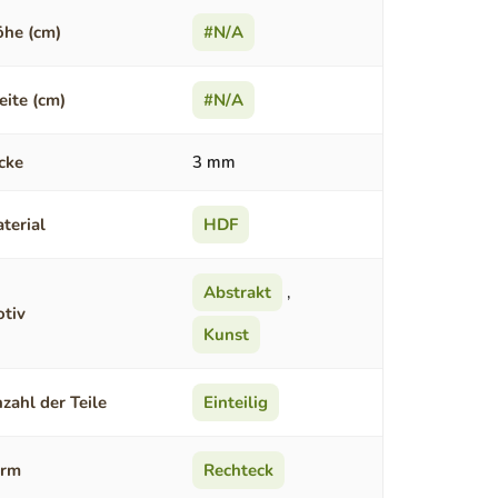
he (cm)
#N/A
eite (cm)
#N/A
cke
3 mm
terial
HDF
Abstrakt
,
tiv
Kunst
zahl der Teile
Einteilig
orm
Rechteck