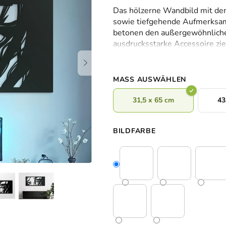
durchschnittliche
Das hölzerne Wandbild mit d
Produktbewertung
sowie tiefgehende Aufmerksamke
ist
betonen den außergewöhnlichen
0,0
ausdrucksstarke Accessoire zi
von
Raum eine interessante künstl
5
Sternen.
MASS AUSWÄHLEN
31,5 x 65 cm
43
BILDFARBE