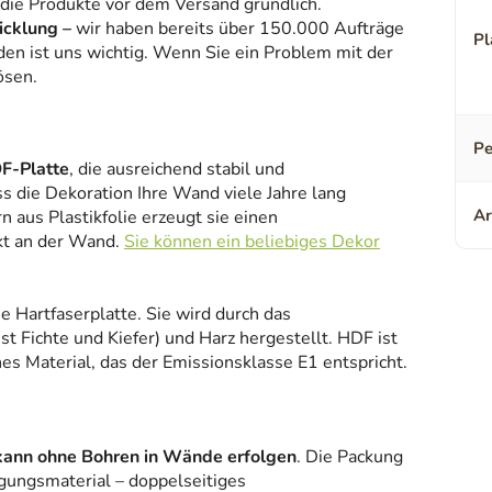
 die Produkte vor dem Versand gründlich.
icklung –
wir haben bereits über 150.000 Aufträge
Pl
den ist uns wichtig. Wenn Sie ein Problem mit der
ösen.
Pe
F-Platte
, die ausreichend stabil und
ss die Dekoration Ihre Wand viele Jahre lang
Ar
 aus Plastikfolie erzeugt sie einen
kt an der Wand.
Sie können ein beliebiges Dekor
ne Hartfaserplatte. Sie wird durch das
 Fichte und Kiefer) und Harz hergestellt. HDF ist
es Material, das der Emissionsklasse E1 entspricht.
kann ohne Bohren in Wände erfolgen
. Die Packung
gungsmaterial – doppelseitiges