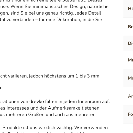
icht nur einfach eine leere Stelle füllt. Dieses
ause. Wenn Sie minimalistisches Design, natürliche
Hö
en, sind Sie bei uns genau richtig. Jedes Detail
t zu verbinden – für eine Dekoration, in die Sie
Br
Di
Ma
ht variieren, jedoch höchstens um 1 bis 3 mm.
Mo
?
An
orationen von drevko fallen in jedem Innenraum auf.
 des Interesses und der Aufmerksamkeit stehen.
aus mehreren Größen und auch aus mehreren
F
r Produkte ist uns wirklich wichtig. Wir verwenden