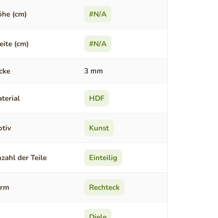
he (cm)
#N/A
eite (cm)
#N/A
cke
3 mm
terial
HDF
tiv
Kunst
zahl der Teile
Einteilig
orm
Rechteck
Diele
,