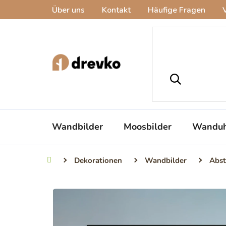
Zum
Über uns
Kontakt
Häufige Fragen
Inhalt
springen
Wandbilder
Moosbilder
Wanduh
Dekorationen
Wandbilder
Abst
Startseite