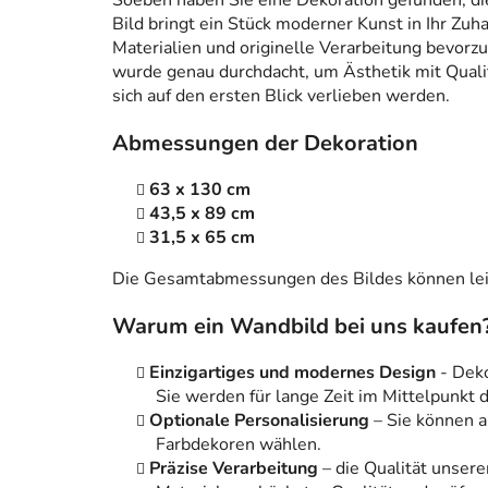
Soeben haben Sie eine Dekoration gefunden, die n
Bild bringt ein Stück moderner Kunst in Ihr Zuh
Materialien und originelle Verarbeitung bevorzug
wurde genau durchdacht, um Ästhetik mit Qualitä
sich auf den ersten Blick verlieben werden.
Abmessungen der Dekoration
63 x 130 cm
43,5 x 89 cm
31,5 x 65 cm
Die Gesamtabmessungen des Bildes können leic
Warum ein Wandbild bei uns kaufen
Einzigartiges und modernes Design
- Dek
Sie werden für lange Zeit im Mittelpunkt
Optionale Personalisierung
– Sie können 
Farbdekoren wählen.
Präzise Verarbeitung
– die Qualität unsere