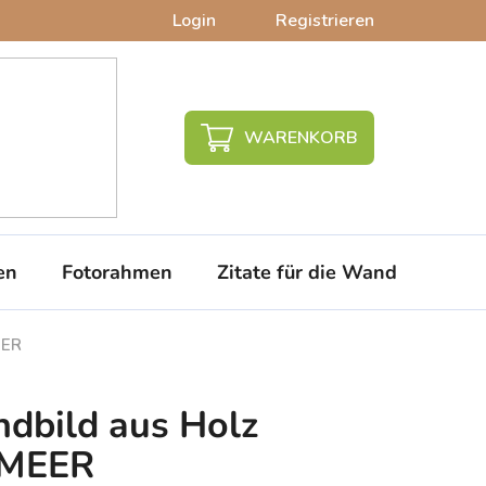
Login
Registrieren
WARENKORB
en
Fotorahmen
Zitate für die Wand
PVC-
EER
ndbild aus Holz
 MEER