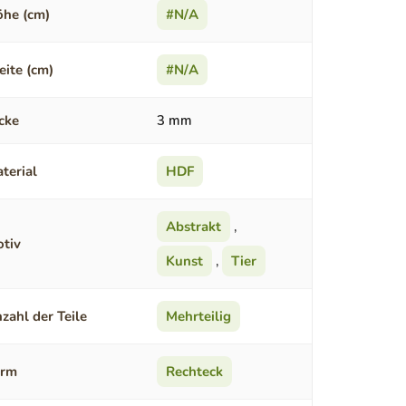
he (cm)
#N/A
eite (cm)
#N/A
cke
3 mm
terial
HDF
Abstrakt
,
tiv
Kunst
,
Tier
zahl der Teile
Mehrteilig
orm
Rechteck