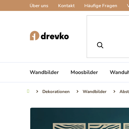
Zum
Über uns
Kontakt
Häufige Fragen
Inhalt
springen
Wandbilder
Moosbilder
Wanduh
Dekorationen
Wandbilder
Abst
Startseite