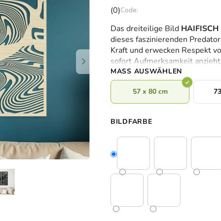
Die
(0)
durchschnittliche
Das dreiteilige Bild
HAIFISCH
Produktbewertung
dieses faszinierenden Predator
ist
Kraft und erwecken Respekt vo
0,0
sofort Aufmerksamkeit anzieht
von
MASS AUSWÄHLEN
5
Sternen.
57 x 80 cm
73
BILDFARBE